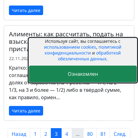
Читать далее
Алименты: как рассчитать, подать на
взыскание и взыскать через
Используя сайт, вы соглашаетесь с
использованием cookies
,
политикой
приставов
конфиденциальности
и
обработкой
22.11.2025 00:00
обезличенных данных
.
Кратко: алименты в России взыскиваются по
Ознакомлен
соглашению или через суд. Размер может быть в
долях от заработка (на 1 ребёнка — 1/4, на 2 —
1/3, на 3 и более — 1/2) либо в твёрдой сумме,
как правило, ориен...
Читать далее
Назад
1
2
3
4
...
80
81
След.