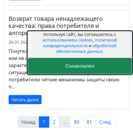
Возврат товара ненадлежащего
качества: права потребителя и
алгоритм действий
Используя сайт, вы соглашаетесь с
использованием cookies
,
политикой
26.01.2026 00:00
конфиденциальности
и
обработкой
Покупка товара, который оказался с дефектами
обезличенных данных
.
или не соответствует заявленным
характеристикам, — распространённая
Ознакомлен
ситуация. Законодательство РФ предоставляет
потребителю чёткие механизмы защиты своих
п...
Читать далее
Назад
1
2
...
80
81
След.