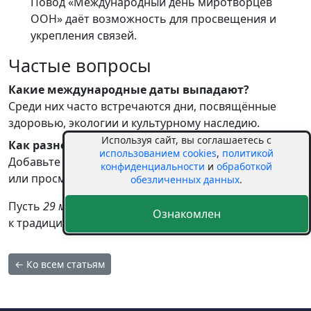
Повод «Международный день миротворцев
ООН» даёт возможность для просвещения и
укрепления связей.
Частые вопросы
Какие международные даты выпадают?
Среди них часто встречаются дни, посвящённые
здоровью, экологии и культурному наследию.
Используя сайт, вы соглашаетесь с
Как разнообразить день?
использованием cookies
,
политикой
Добавьте новые знания: тематическая книга, лекция
конфиденциальности
и
обработкой
или просмотр документального фильма.
обезличенных данных
.
Пусть
29 мая
пройдёт в атмосфере добра и уважения
Ознакомлен
к традициям.
← Ко всем статьям