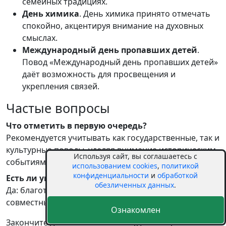
семейных традициях.
День химика
. День химика принято отмечать
спокойно, акцентируя внимание на духовных
смыслах.
Международный день пропавших детей
.
Повод «Международный день пропавших детей»
даёт возможность для просвещения и
укрепления связей.
Частые вопросы
Что отметить в первую очередь?
Рекомендуется учитывать как государственные, так и
культурные поводы, уделяя внимание историческим
Используя сайт, вы соглашаетесь с
событиям.
использованием cookies
,
политикой
конфиденциальности
и
обработкой
Есть ли универсальные идеи?
обезличенных данных
.
Да: благотворительность, экологичные привычки и
совместные прогулки всегда уместны.
Ознакомлен
Закончите день в спокойствии: уделите время себе и