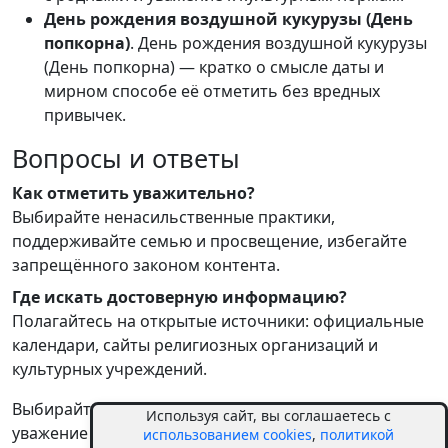
День рождения воздушной кукурузы (День
попкорна)
. День рождения воздушной кукурузы
(День попкорна) — кратко о смысле даты и
мирном способе её отметить без вредных
привычек.
Вопросы и ответы
Как отметить уважительно?
Выбирайте ненасильственные практики,
поддерживайте семью и просвещение, избегайте
запрещённого законом контента.
Где искать достоверную информацию?
Полагайтесь на открытые источники: официальные
календари, сайты религиозных организаций и
культурных учреждений.
Выбирайте формат празднования осознанно:
Используя сайт, вы соглашаетесь с
уважение к традициям и внимание к близким делают
использованием cookies
,
политикой