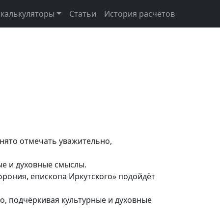
 калькуляторы
Статьи
История расчётов
инято отмечать уважительно,
ые и духовные смыслы.
офрония, епископа Иркутского» подойдёт
о, подчёркивая культурные и духовные