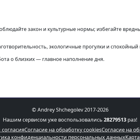
облюдайте закон и культурные нормы; избегайте вредн
лаготворительность, экологичные прогулки и спокойный 
бота о близких — главное наполнение дня.
© Andrey Shchegolev 2017-2026
Нашим сервисом уже воспользовались
28279513
раз!
 согласия
Согласие на обработку cookies
Согласие на о
ика конфиденциальности персональных данных
Карта