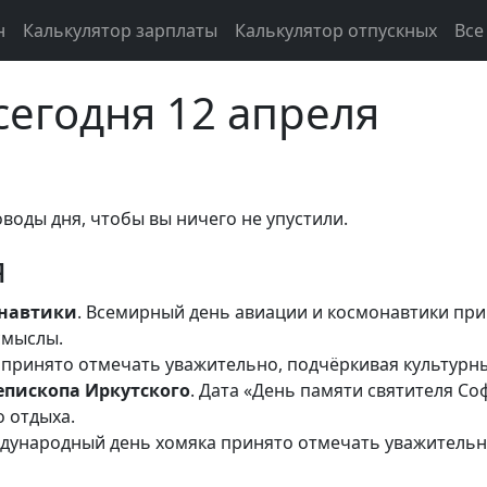
н
Калькулятор зарплаты
Калькулятор отпускных
Все
сегодня 12 апреля
оводы дня, чтобы вы ничего не упустили.
я
онавтики
. Всемирный день авиации и космонавтики пр
смыслы.
а принято отмечать уважительно, подчёркивая культурн
епископа Иркутского
. Дата «День памяти святителя С
о отдыха.
ждународный день хомяка принято отмечать уважительн