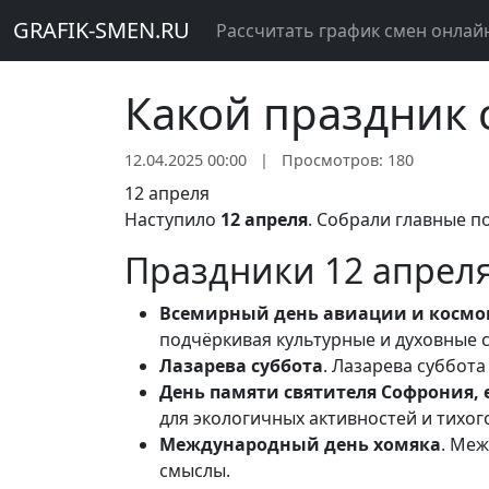
GRAFIK-SMEN.RU
Рассчитать график смен онлай
Какой праздник 
12.04.2025 00:00
|
Просмотров: 180
12 апреля
Наступило
12 апреля
. Собрали главные п
Праздники 12 апрел
Всемирный день авиации и косм
подчёркивая культурные и духовные 
Лазарева суббота
. Лазарева суббот
День памяти святителя Софрония, 
для экологичных активностей и тихог
Международный день хомяка
. Ме
смыслы.