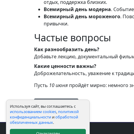
отдых, поддержка близких.
Всемирный день модерна
. Событи
Всемирный день мороженого
. Пов
привычки.
Частые вопросы
Как разнообразить день?
Добавьте лекцию, документальный фильм 
Какие ценности важны?
Доброжелательность, уважение к традици
Пусть
10 июня
пройдёт мирно: немного зн
← Ко всем статьям
Используя сайт, вы соглашаетесь с
использованием cookies
,
политикой
конфиденциальности
и
обработкой
обезличенных данных
.
Ознакомлен