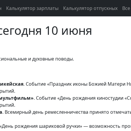
н
Калькулятор зарплаты
Калькулятор отпускных
Все
сегодня 10 июня
сиональные и духовные поводы.
икейская
. Событие «Праздник иконы Божией Матери Н
рытий.
змультфильм»
. Событие «День рождения киностудии «
рытий.
а
. Всемирный день ремесленничества принято отмечать
 «День рождения шариковой ручки» — возможность пров