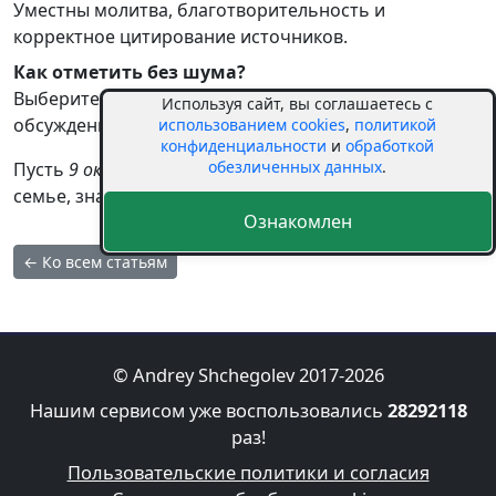
Уместны молитва, благотворительность и
корректное цитирование источников.
Как отметить без шума?
Выберите тихий семейный ужин, чтение и
Используя сайт, вы соглашаетесь с
обсуждение культурных новостей.
использованием cookies
,
политикой
конфиденциальности
и
обработкой
обезличенных данных
.
Пусть
9 октября
пройдёт мирно: уделите время
семье, знаниям и отдыху.
Ознакомлен
← Ко всем статьям
© Andrey Shchegolev 2017-2026
Нашим сервисом уже воспользовались
28292118
раз!
Пользовательские политики и согласия