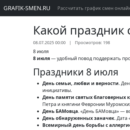
GRAFIK-SMEN.RU
Рассчитать график смен онлай
Какой праздник 
08.07.2025 00:00
|
Просмотров: 198
8 июля
8 июля
— удобный повод поддержать прос
Праздники 8 июля
День семьи, любви и верности
. Де
инициативы.
День памяти святых благоверных 
Петра и княгини Февронии Муромских
День БАМовца
. «День БАМовца» — в
День обнаруженных заначек
. Дата
Всемирный день борьбы с аллерги