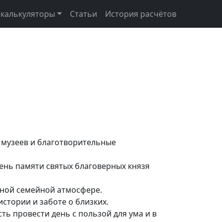
 калькуляторы
Статьи
История расчётов
е музеев и благотворительные
День памяти святых благоверных князя
йной семейной атмосфере.
стории и заботе о близких.
ь провести день с пользой для ума и в