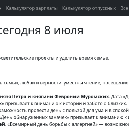
н
Калькулятор зарплаты
Калькулятор отпускных
Все
сегодня 8 июля
ветительские проекты и уделить время семье.
нь семьи, любви и верности: уместны чтение, посещени
князя Петра и княгини Февронии Муромских
. Дата «
» призывает к вниманию к истории и заботе о близких.
озможность провести день с пользой для ума и в споко
 «День обнаруженных заначек» призывает к вниманию к и
ей
. «Всемирный день борьбы с аллергией» — возможност