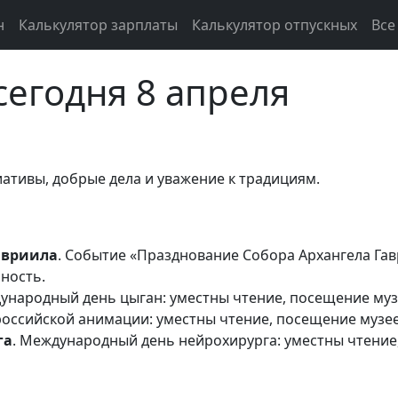
н
Калькулятор зарплаты
Калькулятор отпускных
Все
сегодня 8 апреля
тивы, добрые дела и уважение к традициям.
авриила
. Событие «Празднование Собора Архангела Г
ность.
дународный день цыган: уместны чтение, посещение му
 российской анимации: уместны чтение, посещение музе
га
. Международный день нейрохирурга: уместны чтение