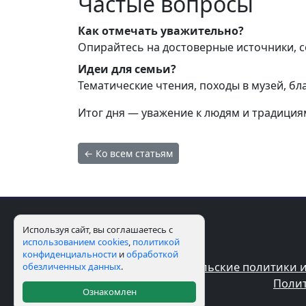
Частые вопросы
Как отмечать уважительно?
Опирайтесь на достоверные источники, с
Идеи для семьи?
Тематические чтения, походы в музей, б
Итог дня — уважение к людям и традиция
← Ко всем статьям
Используя сайт, вы соглашаетесь с
использованием cookies
,
политикой
конфиденциальности
и
обработкой
Пользовательские политики и
обезличенных данных
.
Полит
Ознакомлен