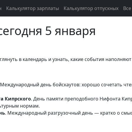
н
Калькулятор зарплаты
Калькулятор отпускных
Все
сегодня 5 января
лянуть в календарь и узнать, какие события наполняю
. Международный день бойскаутов: хорошо сочетать чте
а Кипрского
. День памяти преподобного Нифонта Кипр
льтурным нормам.
нь
. Международный разгрузочный день — кратко о смыс