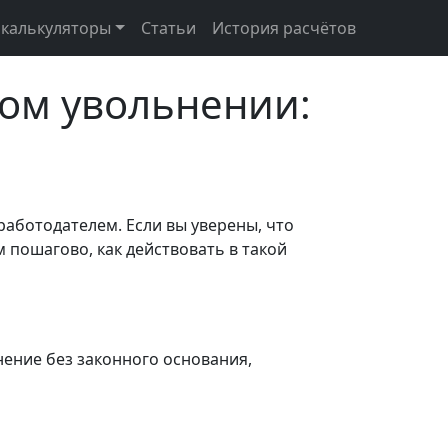
 калькуляторы
Статьи
История расчётов
ном увольнении:
аботодателем. Если вы уверены, что
 пошагово, как действовать в такой
нение без законного основания,