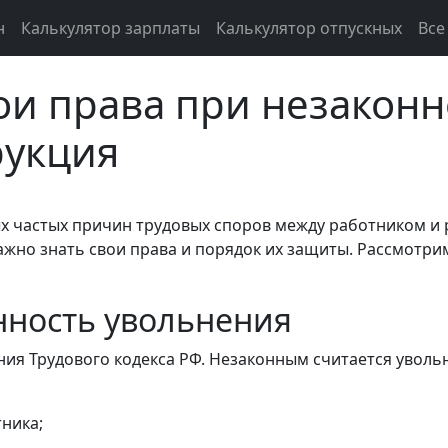
н
Калькулятор зарплаты
Калькулятор отпускных
Все
ои права при незакон
рукция
х частых причин трудовых споров между работником и р
жно знать свои права и порядок их защиты. Рассмотрим
нность увольнения
ия Трудового кодекса РФ. Незаконным считается уволь
ника;