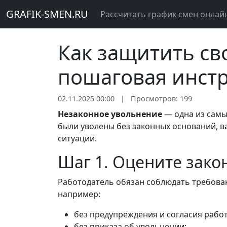
GRAFIK-SMEN.RU
Рассчитать график смен онлай
Как защитить св
пошаговая инст
02.11.2025 00:00
|
Просмотров: 199
Незаконное увольнение
— одна из самы
были уволены без законных оснований, ва
ситуации.
Шаг 1. Оцените зако
Работодатель обязан соблюдать требован
например:
без предупреждения и согласия работ
без приказа об увольнении;